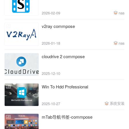
2026-02-09
nas
v2ray commpose
2026-01-18
nas
cloudrive 2 commpose
2025-12-10
Win To Hdd Professional
系统安装
2025-10-27
mTab导航书签-commpose